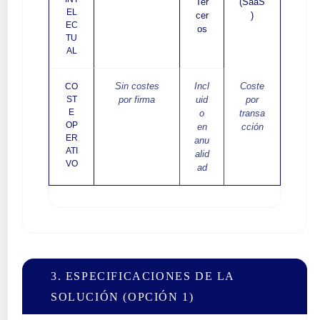
Ter
(SaaS
EL
cer
)
EC
os
TU
AL
Sin costes
Incl
Coste
CO
ST
por firma
uid
por
E
o
transa
OP
en
cción
ER
anu
ATI
alid
VO
ad
3. ESPECIFICACIONES DE LA
SOLUCIÓN (OPCIÓN 1)