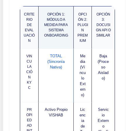
CRITE
OPCIÓN 1:
OPCI
OPCIÓN
RIO
MÓDULO A
ÓN 2:
3:
DE
MEDIDA PARA
PLUGI
DOCUSI
EVAL
SISTEMA
N
GN API O
UACIÓ
ONBOARDING
PREM
SIMILAR
N
IUM
TOTAL
Me
Baja
VIN
CU
(Sincronía
dia
(Proce
LA
Nativa)
(Ví
so
CIÓ
ncu
Aislad
N
lo
o)
KY
Ext
C
ern
o)
Activo Propio
Lic
Servic
PR
OPI
VISHAB
enc
io
ED
ia
Extern
AD
de
o
INT